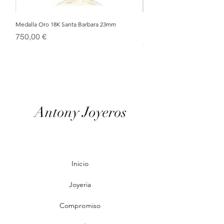
Medalla Oro 18K Santa Barbara 23mm
Nacimiento de Navidad en Cris
Metal Bañado en Oro 18k
Precio
750,00 €
Precio
95,00 €
Antony Joyeros
Inicio
Joyeria
Compromiso