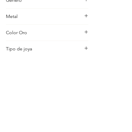
Género
Mujer
Metal
18K
Color Oro
Amarillo
Tipo de joya
Pulsera