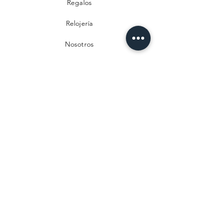
Regalos
Relojería
Nosotros
Contacto
Preguntas frecuentes
Envío y devoluciones
Política de privacidad
Métodos de pago
Aviso legal