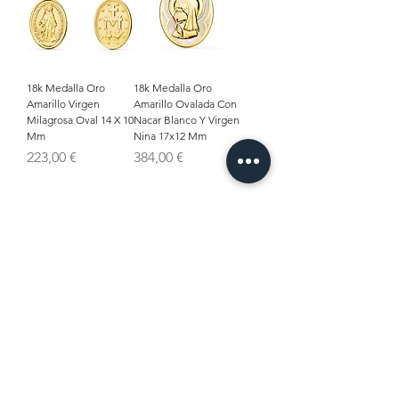
18k Medalla Oro
18k Medalla Oro
Amarillo Virgen
Amarillo Ovalada Con
Milagrosa Oval 14 X 10
Nacar Blanco Y Virgen
Mm
Nina 17x12 Mm
Precio
Precio
223,00 €
384,00 €
Antony Joyeros
Inicio
Joyeria