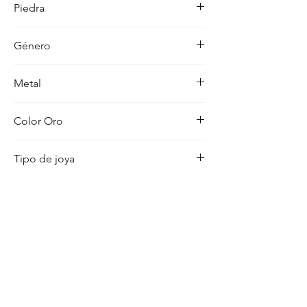
Piedra
ocasion con distincion.
-
Género
Mujer
Metal
18K
Color Oro
Amarillo
Tipo de joya
Pulsera