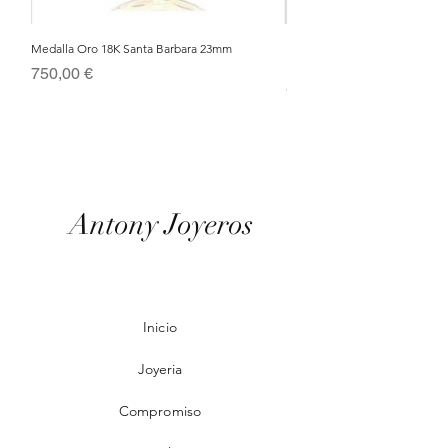
Medalla Oro 18K Santa Barbara 23mm
Nacimiento de Navidad en Cris
Metal Bañado en Oro 18k
Precio
750,00 €
Precio
95,00 €
Antony Joyeros
Inicio
Joyeria
Compromiso