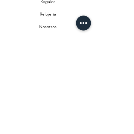
Regalos
Relojería
Nosotros
Contacto
Preguntas frecuentes
Envío y devoluciones
Política de privacidad
Métodos de pago
Aviso legal