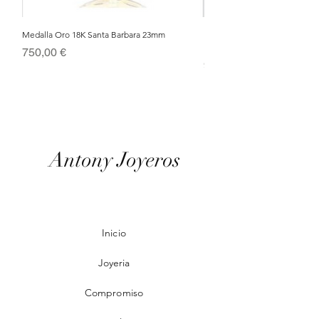
Medalla Oro 18K Santa Barbara 23mm
Nacimiento de Navidad en Cris
Metal Bañado en Oro 18k
Precio
750,00 €
Precio
95,00 €
Antony Joyeros
Inicio
Joyeria
Compromiso