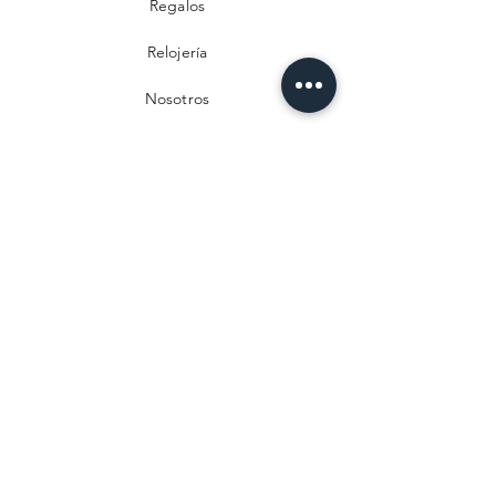
Regalos
Relojería
Nosotros
Contacto
Preguntas frecuentes
Envío y devoluciones
Política de privacidad
Métodos de pago
Aviso legal