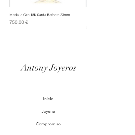
Medalla Oro 18K Santa Barbara 23mm
Nacimiento de Navidad en Cris
Metal Bañado en Oro 18k
Precio
750,00 €
Precio
95,00 €
Antony Joyeros
Inicio
Joyeria
Compromiso