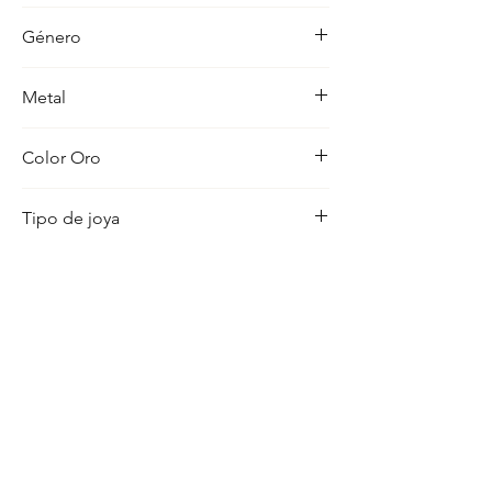
-
Género
Mujer
Metal
18K
Color Oro
Amarillo
Tipo de joya
Pulsera