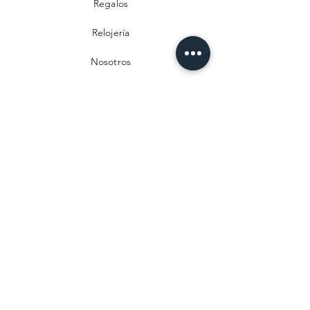
Regalos
Relojería
Nosotros
Contacto
Preguntas frecuentes
Envío y devoluciones
Política de privacidad
Métodos de pago
Aviso legal