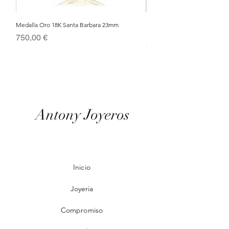
Medalla Oro 18K Santa Barbara 23mm
Nacimiento de Navidad en Cris
Metal Bañado en Oro 18k
Precio
750,00 €
Precio
95,00 €
Antony Joyeros
Inicio
Joyeria
Compromiso