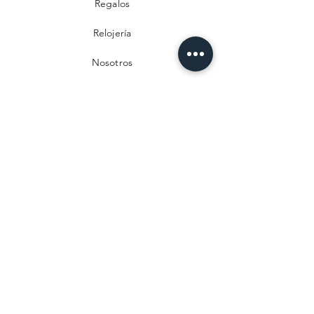
Regalos
Relojería
Nosotros
Contacto
Preguntas frecuentes
Envío y devoluciones
Política de privacidad
Métodos de pago
Aviso legal