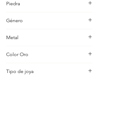
Piedra
ocasion con distincion.
Circonita
Género
Mujer
Metal
18K
Color Oro
Amarillo
Tipo de joya
Pendientes