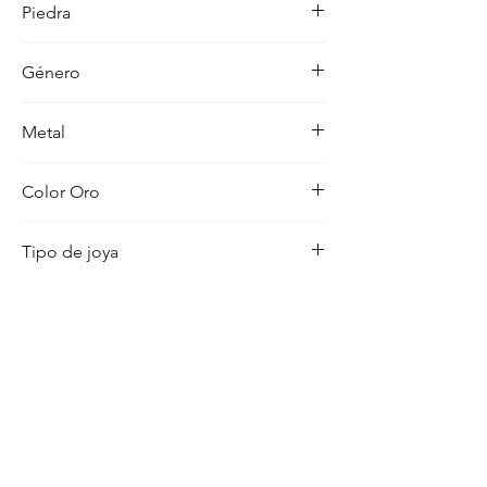
Piedra
ocasion con distincion.
Circonitas
Género
Mujer
Metal
18K
Color Oro
Amarillo
Tipo de joya
Pendientes