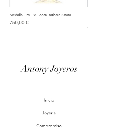
Medalla Oro 18K Santa Barbara 23mm
Nacimiento de Navidad en Cris
Metal Bañado en Oro 18k
Precio
750,00 €
Precio
95,00 €
Antony Joyeros
Inicio
Joyeria
Compromiso