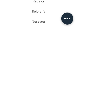
Regalos
Relojería
Nosotros
Contacto
Preguntas frecuentes
Envío y devoluciones
Política de privacidad
Métodos de pago
Aviso legal