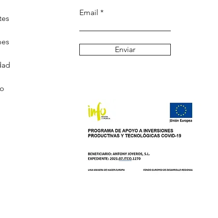
Email
tes
nes
Enviar
dad
go