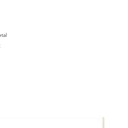
tal
K