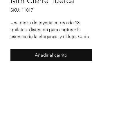
Mm Cierre Tuerca
SKU: 11017
Una pieza de joyeria en oro de 18 
quilates, disenada para capturar la 
esencia de la elegancia y el lujo. Cada 
detalle en su acabado refleja un estilo 
unico, pensado para realzar cualquier 
Añadir al carrito
ocasion con distincion.