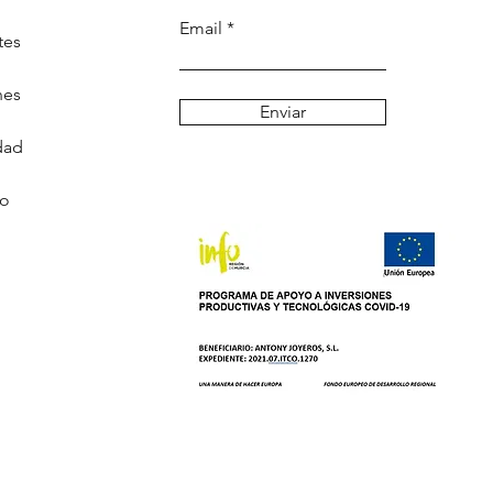
Email
tes
nes
Enviar
dad
go