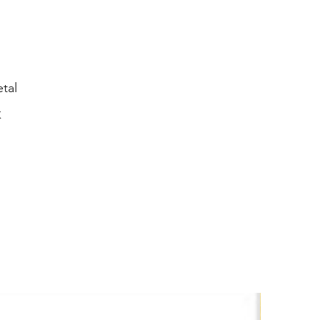
tal
K