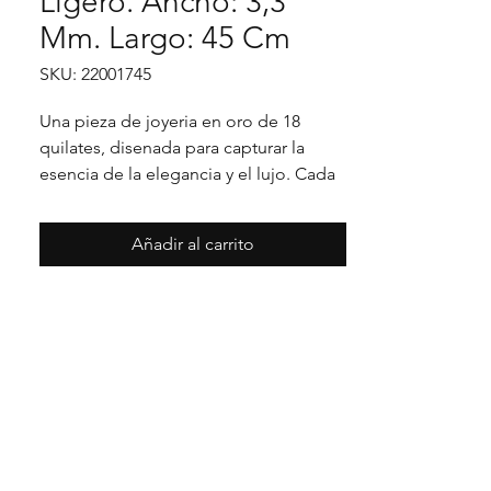
Ligero. Ancho: 3,3
Mm. Largo: 45 Cm
SKU: 22001745
Una pieza de joyeria en oro de 18 
quilates, disenada para capturar la 
esencia de la elegancia y el lujo. Cada 
detalle en su acabado refleja un estilo 
unico, pensado para realzar cualquier 
Añadir al carrito
ocasion con distincion.