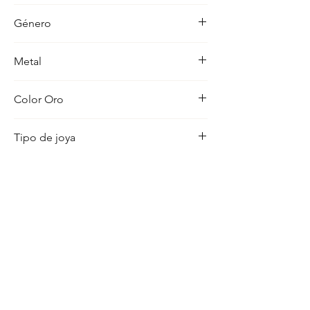
-
Género
Unisex
Metal
18K
Color Oro
Amarillo
Tipo de joya
Cadena