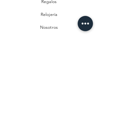
Regalos
Relojería
Nosotros
Contacto
Preguntas frecuentes
Envío y devoluciones
Política de privacidad
Métodos de pago
Aviso legal