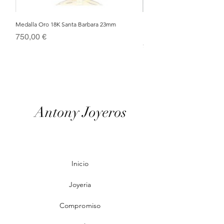
Medalla Oro 18K Santa Barbara 23mm
Nacimiento de Navidad en Cris
Metal Bañado en Oro 18k
Precio
750,00 €
Precio
95,00 €
Antony Joyeros
Inicio
Joyeria
Compromiso