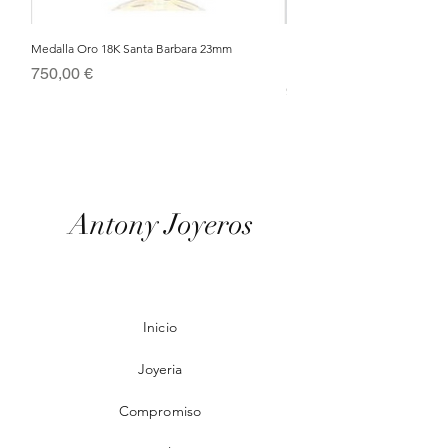
Medalla Oro 18K Santa Barbara 23mm
Nacimiento de Navidad en Cris
Metal Bañado en Oro 18k
Precio
750,00 €
Precio
95,00 €
Antony Joyeros
Inicio
Joyeria
Compromiso