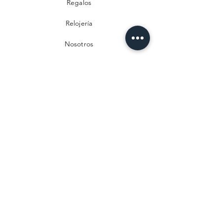
Regalos
Relojería
Nosotros
Contacto
Preguntas frecuentes
Envío y devoluciones
Política de privacidad
Métodos de pago
Aviso legal