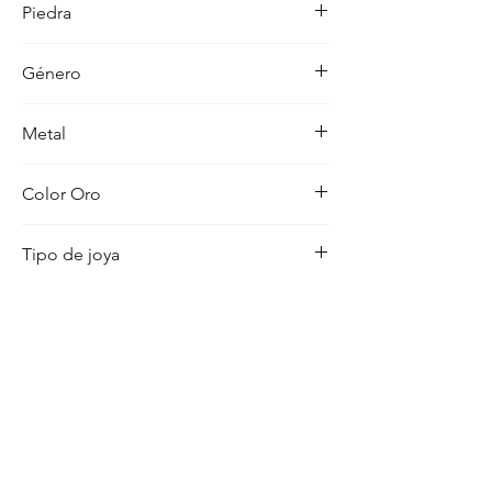
Piedra
ocasion con distincion.
-
Género
Unisex
Metal
18K
Color Oro
Amarillo
Tipo de joya
Cadena