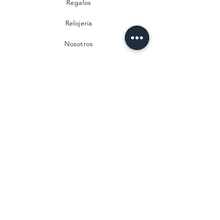
Regalos
Relojería
Nosotros
Contacto
Preguntas frecuentes
Envío y devoluciones
Política de privacidad
Métodos de pago
Aviso legal