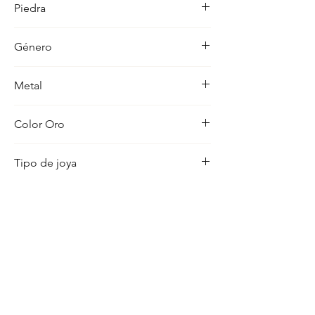
Piedra
ocasion con distincion.
-
Género
Mujer
Metal
18K
Color Oro
Amarillo
Tipo de joya
Cordon