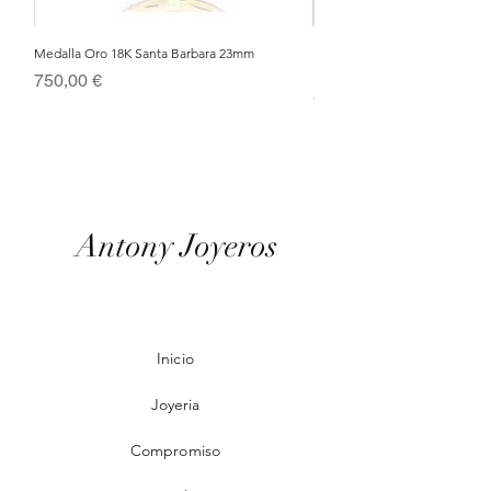
Medalla Oro 18K Santa Barbara 23mm
Nacimiento de Navidad en Cris
Metal Bañado en Oro 18k
Precio
750,00 €
Precio
95,00 €
Antony Joyeros
Inicio
Joyeria
Compromiso