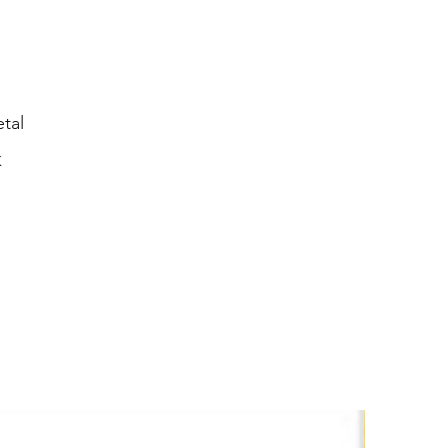
tal
K