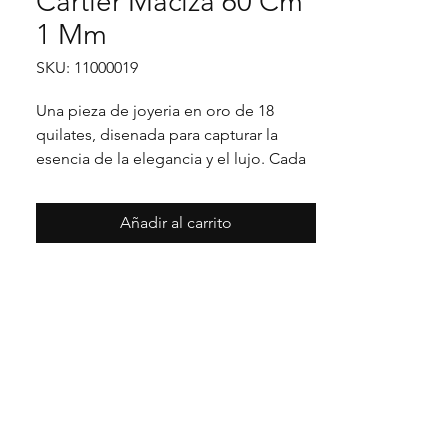
Cartier Maciza 60 Cm
1 Mm
SKU: 11000019
Una pieza de joyeria en oro de 18 
quilates, disenada para capturar la 
esencia de la elegancia y el lujo. Cada 
detalle en su acabado refleja un estilo 
unico, pensado para realzar cualquier 
Añadir al carrito
ocasion con distincion.