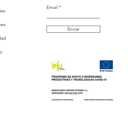
Email
tes
nes
Enviar
dad
go