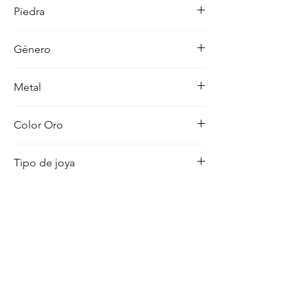
unico, pensado para realzar cualquier 
Piedra
ocasion con distincion.
-
Género
Unisex
Metal
18K
Color Oro
Amarillo
Tipo de joya
Cadena