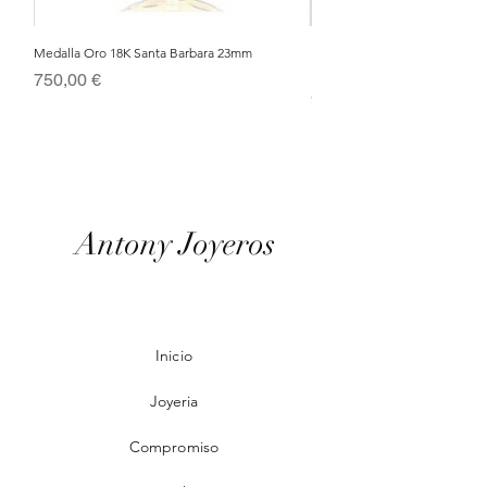
Medalla Oro 18K Santa Barbara 23mm
Nacimiento de Navidad en Cris
Metal Bañado en Oro 18k
Precio
750,00 €
Precio
95,00 €
Antony Joyeros
Inicio
Joyeria
Compromiso