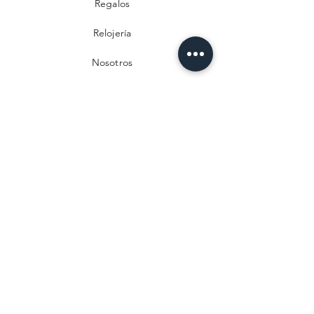
Regalos
Relojería
Nosotros
Contacto
Preguntas frecuentes
Envío y devoluciones
Política de privacidad
Métodos de pago
Aviso legal