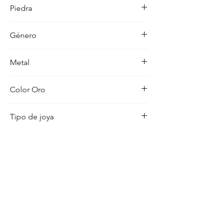
unico, pensado para realzar cualquier 
Piedra
ocasion con distincion.
-
Género
Unisex
Metal
18K
Color Oro
Amarillo
Tipo de joya
Cadena