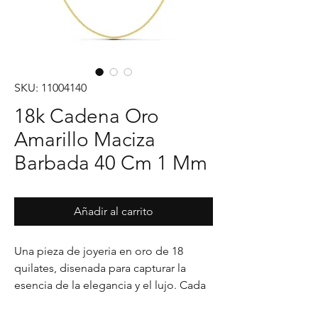
SKU: 11004140
18k Cadena Oro
Amarillo Maciza
Barbada 40 Cm 1 Mm
Añadir al carrito
Una pieza de joyeria en oro de 18 
quilates, disenada para capturar la 
esencia de la elegancia y el lujo. Cada 
detalle en su acabado refleja un estilo 