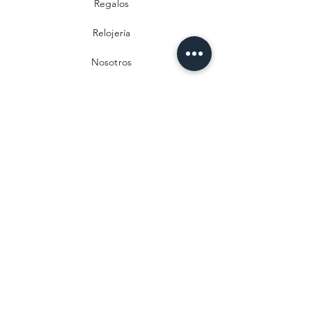
Regalos
Relojería
Nosotros
Contacto
Preguntas frecuentes
Envío y devoluciones
Política de privacidad
Métodos de pago
Aviso legal