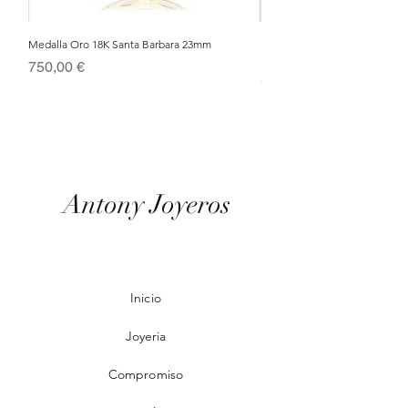
Medalla Oro 18K Santa Barbara 23mm
Nacimiento de Navidad en Cris
Metal Bañado en Oro 18k
Precio
750,00 €
Precio
95,00 €
Antony Joyeros
Inicio
Joyeria
Compromiso