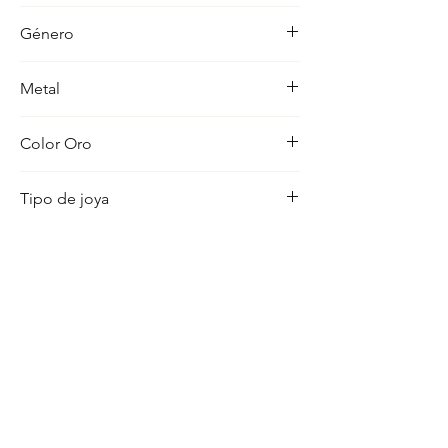
-
Género
Mujer
Metal
18K
Color Oro
Amarillo
Tipo de joya
Medalla