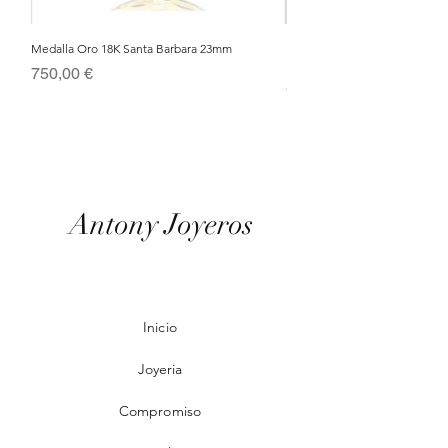
Medalla Oro 18K Santa Barbara 23mm
Nacimiento de Navidad en Cris
Metal Bañado en Oro 18k
Precio
750,00 €
Precio
95,00 €
Antony Joyeros
Inicio
Joyeria
Compromiso