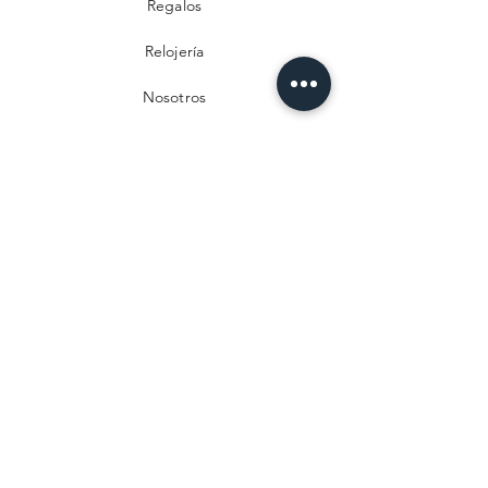
Regalos
Relojería
Nosotros
Contacto
Preguntas frecuentes
Envío y devoluciones
Política de privacidad
Métodos de pago
Aviso legal