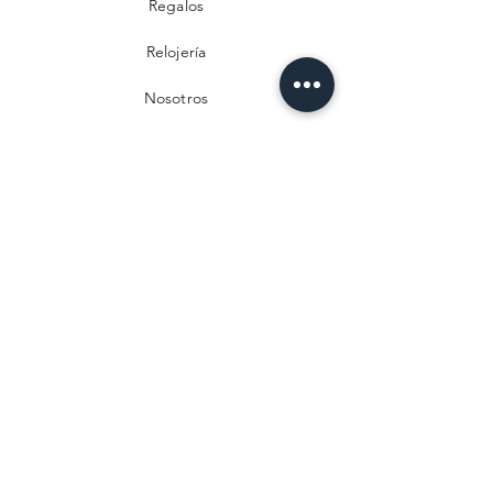
Regalos
Relojería
Nosotros
Contacto
Preguntas frecuentes
Envío y devoluciones
Política de privacidad
Métodos de pago
Aviso legal