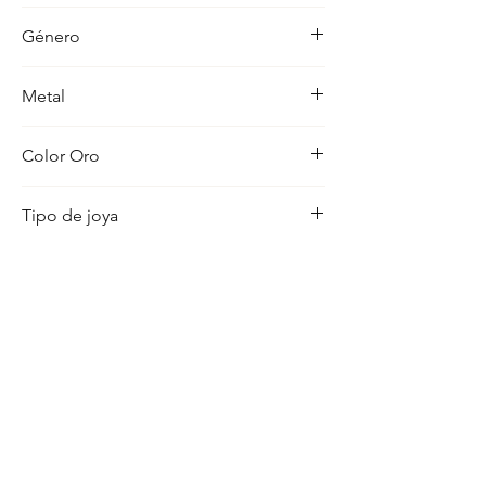
-
Género
Mujer
Metal
18K
Color Oro
Amarillo
Tipo de joya
Medalla