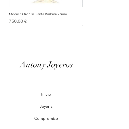
Medalla Oro 18K Santa Barbara 23mm
Nacimiento de Navidad en Cris
Metal Bañado en Oro 18k
Precio
750,00 €
Precio
95,00 €
Antony Joyeros
Inicio
Joyeria
Compromiso