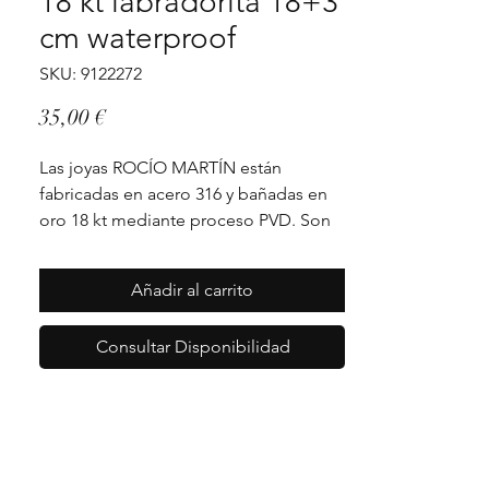
18 kt labradorita 18+3
cm waterproof
SKU: 9122272
Precio
35,00 €
Las joyas ROCÍO MARTÍN están 
fabricadas en acero 316 y bañadas en 
oro 18 kt mediante proceso PVD. Son 
joyas de alta durabilidad y resistencia 
waterproof. Todas las joyas ROCIO 
Añadir al carrito
MARTÍN vienen acompañadas de un 
certificado de fabricación individual 
Consultar Disponibilidad
que avala la calidad y garantía de su 
material resistente al efecto del 
tiempo y la humedad.