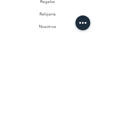
Regalos
Relojería
Nosotros
Contacto
Preguntas frecuentes
Envío y devoluciones
Política de privacidad
Métodos de pago
Aviso legal