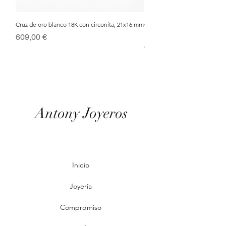
Cruz de oro blanco 18K con circonita, 21x16 mm
Cruz de oro bicolor 18K con c
· 1,36 g
Precio
609,00 €
Precio
432,00 €
Antony Joyeros
Inicio
Joyeria
Compromiso