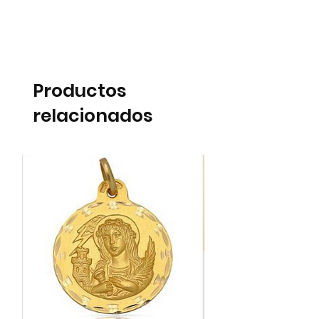
Productos
relacionados