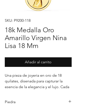
SKU: P9200-118
18k Medalla Oro
Amarillo Virgen Nina
Lisa 18 Mm
Añadir al carrito
Una pieza de joyeria en oro de 18 
quilates, disenada para capturar la 
esencia de la elegancia y el lujo. Cada 
detalle en su acabado refleja un estilo 
unico, pensado para realzar cualquier 
Piedra
ocasion con distincion.