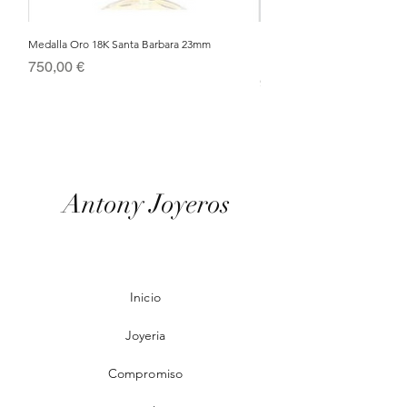
Medalla Oro 18K Santa Barbara 23mm
Nacimiento de Navidad en Cris
Metal Bañado en Oro 18k
Precio
750,00 €
Precio
95,00 €
Antony Joyeros
Inicio
Joyeria
Compromiso