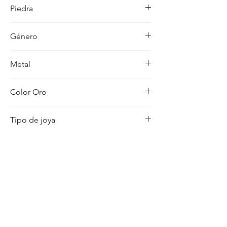
unico, pensado para realzar cualquier 
Piedra
ocasion con distincion.
-
Género
Mujer
Metal
18K
Color Oro
Amarillo
Tipo de joya
Medalla