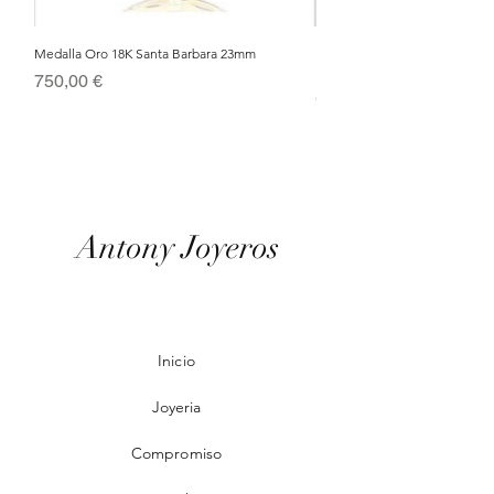
Medalla Oro 18K Santa Barbara 23mm
Nacimiento de Navidad en Cris
Metal Bañado en Oro 18k
Precio
750,00 €
Precio
95,00 €
Antony Joyeros
Inicio
Joyeria
Compromiso