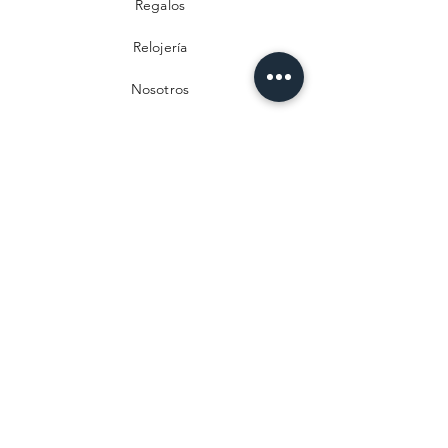
Regalos
Relojería
Nosotros
Contacto
Preguntas frecuentes
Envío y devoluciones
Política de privacidad
Métodos de pago
Aviso legal