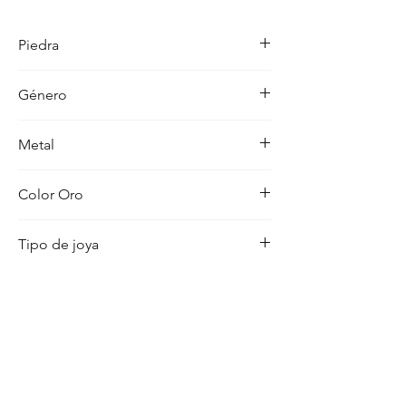
detalle en su acabado refleja un estilo 
unico, pensado para realzar cualquier 
Piedra
ocasion con distincion.
-
Género
Mujer
Metal
18K
Color Oro
Amarillo
Tipo de joya
Medalla