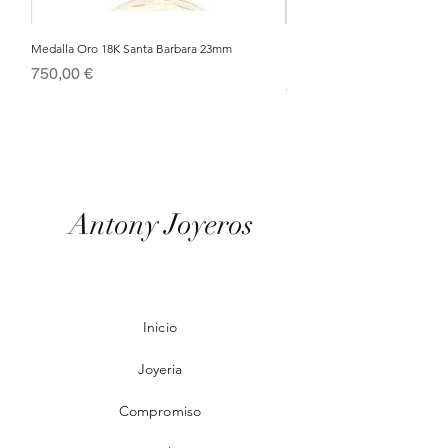
Medalla Oro 18K Santa Barbara 23mm
Nacimiento de Navidad en Cris
Metal Bañado en Oro 18k
Precio
750,00 €
Precio
95,00 €
Antony Joyeros
Inicio
Joyeria
Compromiso