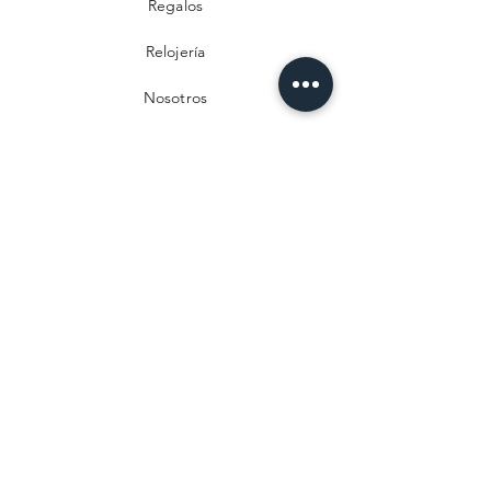
Regalos
Relojería
Nosotros
Contacto
Preguntas frecuentes
Envío y devoluciones
Política de privacidad
Métodos de pago
Aviso legal