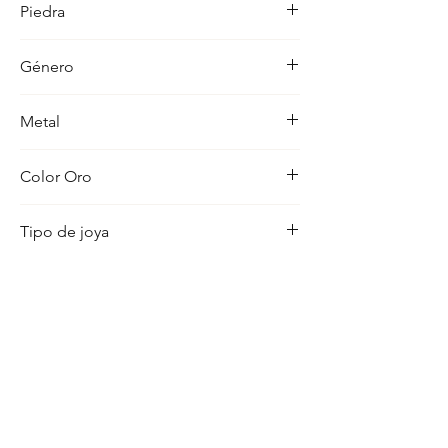
Piedra
ocasion con distincion.
-
Género
Mujer
Metal
18K
Color Oro
Amarillo
Tipo de joya
Medalla