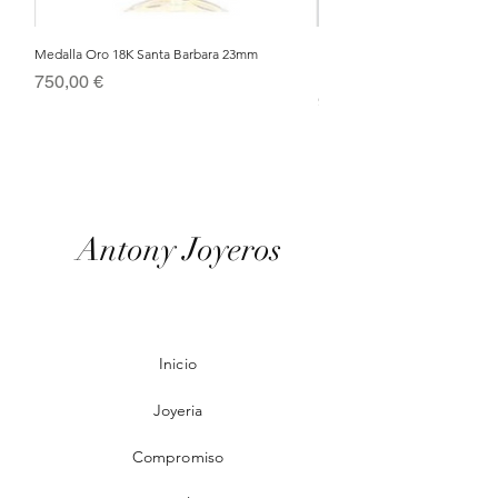
Medalla Oro 18K Santa Barbara 23mm
Nacimiento de Navidad en Cris
Metal Bañado en Oro 18k
Precio
750,00 €
Precio
95,00 €
Antony Joyeros
Inicio
Joyeria
Compromiso