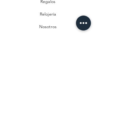
Regalos
Relojería
Nosotros
Contacto
Preguntas frecuentes
Envío y devoluciones
Política de privacidad
Métodos de pago
Aviso legal