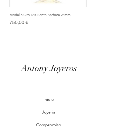
Medalla Oro 18K Santa Barbara 23mm
Nacimiento de Navidad en Cris
Metal Bañado en Oro 18k
Precio
750,00 €
Precio
95,00 €
Antony Joyeros
Inicio
Joyeria
Compromiso