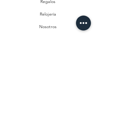
Regalos
Relojería
Nosotros
Contacto
Preguntas frecuentes
Envío y devoluciones
Política de privacidad
Métodos de pago
Aviso legal