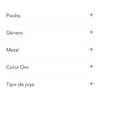
detalle en su acabado refleja un estilo 
unico, pensado para realzar cualquier 
Piedra
ocasion con distincion.
-
Género
Mujer
Metal
18K
Color Oro
Amarillo
Tipo de joya
Medalla