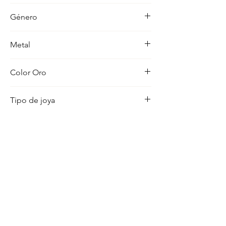
-
Género
Mujer
Metal
18K
Color Oro
Amarillo
Tipo de joya
Medalla