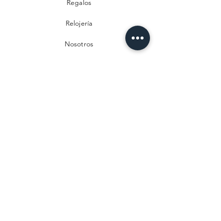
Regalos
Relojería
Nosotros
Contacto
Preguntas frecuentes
Envío y devoluciones
Política de privacidad
Métodos de pago
Aviso legal