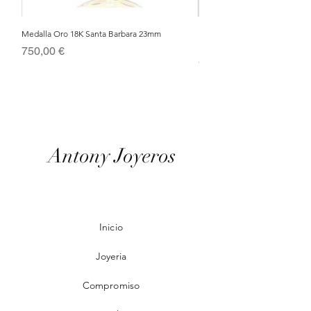
Medalla Oro 18K Santa Barbara 23mm
Nacimiento de Navidad en Cris
Metal Bañado en Oro 18k
Precio
750,00 €
Precio
95,00 €
Antony Joyeros
Inicio
Joyeria
Compromiso