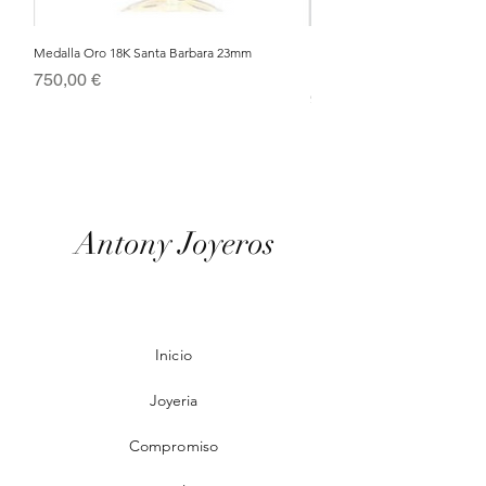
Medalla Oro 18K Santa Barbara 23mm
Nacimiento de Navidad en Cris
Metal Bañado en Oro 18k
Precio
750,00 €
Precio
95,00 €
Antony Joyeros
Inicio
Joyeria
Compromiso