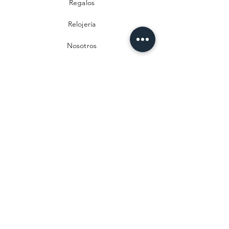
Regalos
Relojería
Nosotros
Contacto
Preguntas frecuentes
Envío y devoluciones
Política de privacidad
Métodos de pago
Aviso legal