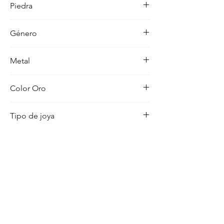
Piedra
ocasion con distincion.
-
Género
Mujer
Metal
18K
Color Oro
Amarillo
Tipo de joya
Medalla