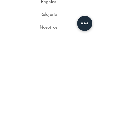
Regalos
Relojería
Nosotros
Contacto
Preguntas frecuentes
Envío y devoluciones
Política de privacidad
Métodos de pago
Aviso legal