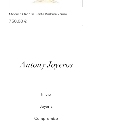
Medalla Oro 18K Santa Barbara 23mm
Nacimiento de Navidad en Cris
Metal Bañado en Oro 18k
Precio
750,00 €
Precio
95,00 €
Antony Joyeros
Inicio
Joyeria
Compromiso