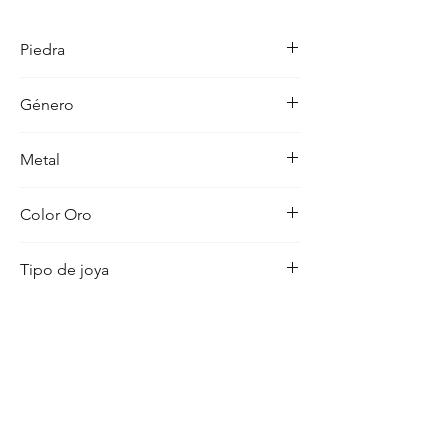
detalle en su acabado refleja un estilo 
unico, pensado para realzar cualquier 
Piedra
ocasion con distincion.
-
Género
Mujer
Metal
18K
Color Oro
Amarillo
Tipo de joya
Medalla