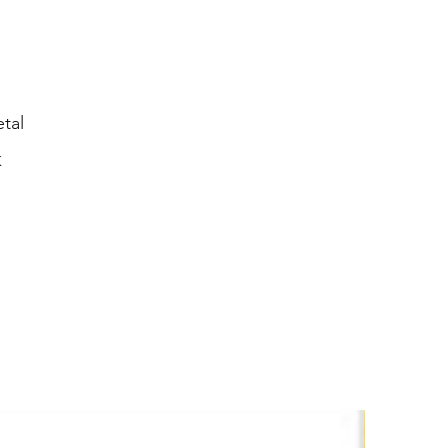
tal
K