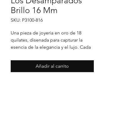
Los Desamparados
Brillo 16 Mm
SKU: P3100-816
Una pieza de joyeria en oro de 18 
quilates, disenada para capturar la 
esencia de la elegancia y el lujo. Cada 
detalle en su acabado refleja un estilo 
unico, pensado para realzar cualquier 
Añadir al carrito
ocasion con distincion.