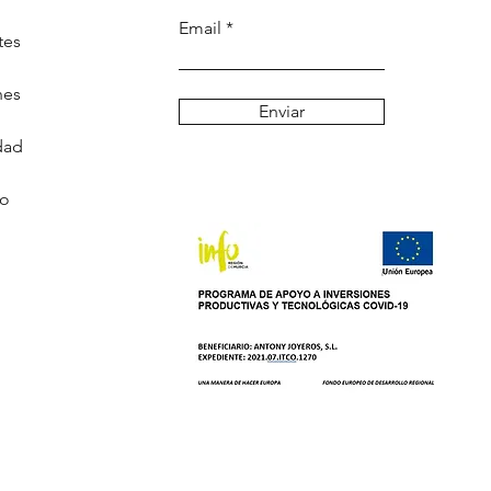
Email
tes
nes
Enviar
dad
go