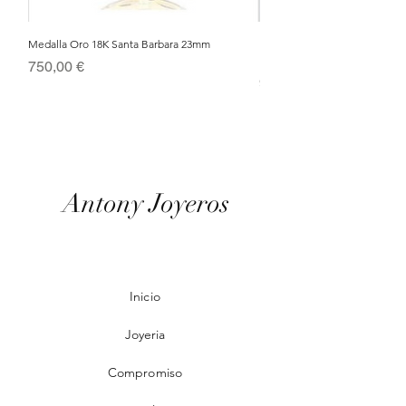
Medalla Oro 18K Santa Barbara 23mm
Nacimiento de Navidad en Cris
Metal Bañado en Oro 18k
Precio
750,00 €
Precio
95,00 €
Antony Joyeros
Inicio
Joyeria
Compromiso