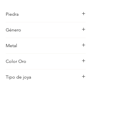
detalle en su acabado refleja un estilo 
unico, pensado para realzar cualquier 
Piedra
ocasion con distincion.
-
Género
Mujer
Metal
18K
Color Oro
Amarillo
Tipo de joya
Medalla