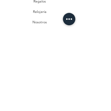
Regalos
Relojería
Nosotros
Contacto
Preguntas frecuentes
Envío y devoluciones
Política de privacidad
Métodos de pago
Aviso legal