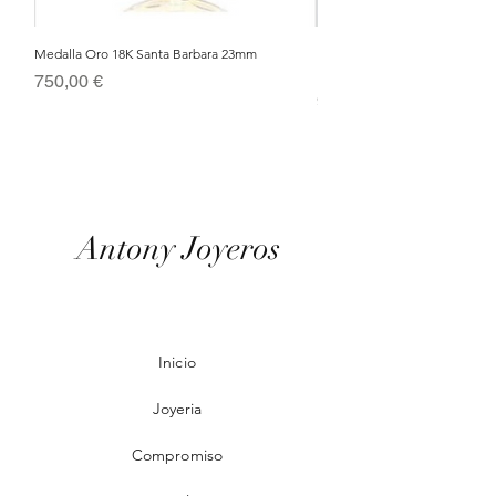
Medalla Oro 18K Santa Barbara 23mm
Nacimiento de Navidad en Cris
Metal Bañado en Oro 18k
Precio
750,00 €
Precio
95,00 €
Antony Joyeros
Inicio
Joyeria
Compromiso