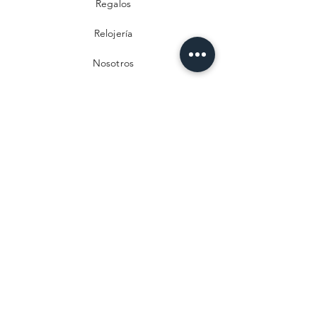
Regalos
Relojería
Nosotros
Contacto
Preguntas frecuentes
Envío y devoluciones
Política de privacidad
Métodos de pago
Aviso legal