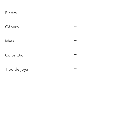
detalle en su acabado refleja un estilo 
unico, pensado para realzar cualquier 
Piedra
ocasion con distincion.
-
Género
Mujer
Metal
18K
Color Oro
Amarillo
Tipo de joya
Medalla