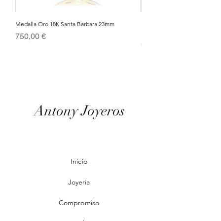
Medalla Oro 18K Santa Barbara 23mm
Nacimiento de Navidad en Cris
Metal Bañado en Oro 18k
Precio
750,00 €
Precio
95,00 €
Antony Joyeros
Inicio
Joyeria
Compromiso