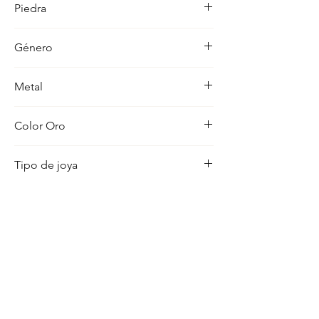
Piedra
ocasion con distincion.
-
Género
Mujer
Metal
18K
Color Oro
Amarillo
Tipo de joya
Medalla