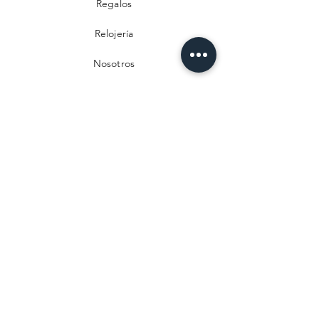
Regalos
Relojería
Nosotros
Contacto
Preguntas frecuentes
Envío y devoluciones
Política de privacidad
Métodos de pago
Aviso legal