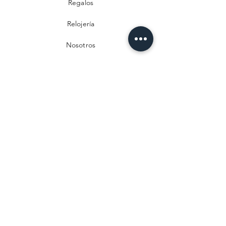
Regalos
Relojería
Nosotros
Contacto
Preguntas frecuentes
Envío y devoluciones
Política de privacidad
Métodos de pago
Aviso legal