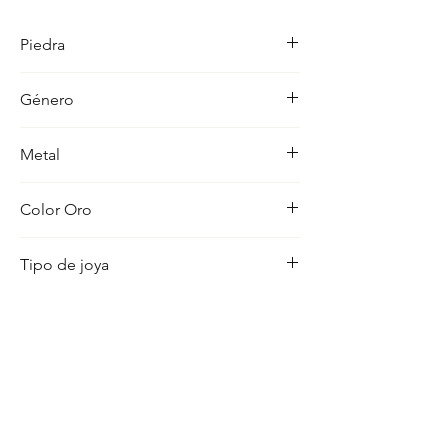
detalle en su acabado refleja un estilo 
unico, pensado para realzar cualquier 
Piedra
ocasion con distincion.
-
Género
Mujer
Metal
18K
Color Oro
Amarillo
Tipo de joya
Medalla