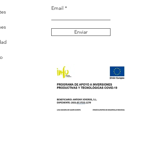
Email
tes
nes
Enviar
dad
go