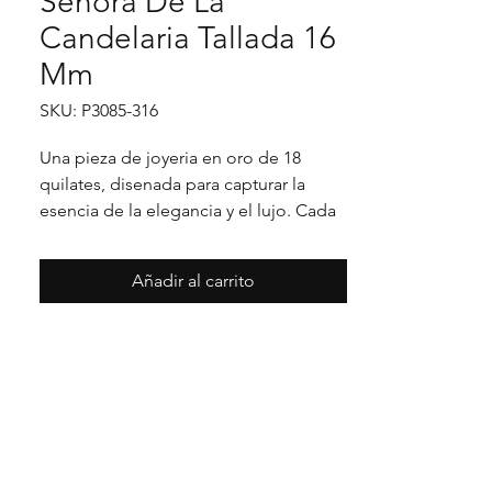
Senora De La
Candelaria Tallada 16
Mm
SKU: P3085-316
Una pieza de joyeria en oro de 18 
quilates, disenada para capturar la 
esencia de la elegancia y el lujo. Cada 
detalle en su acabado refleja un estilo 
unico, pensado para realzar cualquier 
Añadir al carrito
ocasion con distincion.