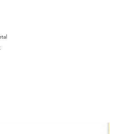
tal
K