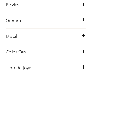
unico, pensado para realzar cualquier 
Piedra
ocasion con distincion.
-
Género
Hombre
Metal
18K
Color Oro
Amarillo
Tipo de joya
Medalla