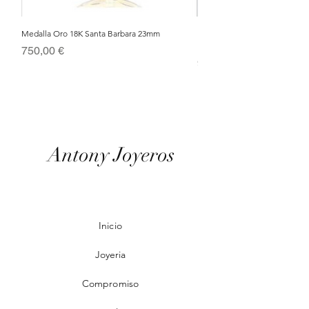
Medalla Oro 18K Santa Barbara 23mm
Nacimiento de Navidad en Cris
Metal Bañado en Oro 18k
Precio
750,00 €
Precio
95,00 €
Antony Joyeros
Inicio
Joyeria
Compromiso