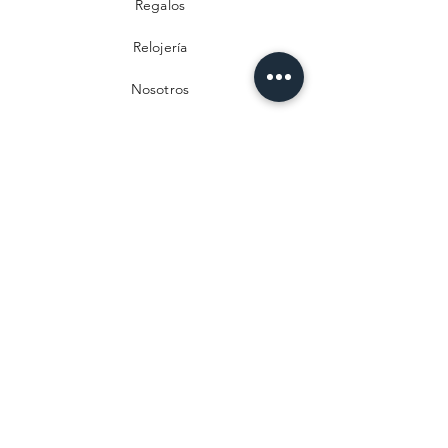
Regalos
Relojería
Nosotros
Contacto
Preguntas frecuentes
Envío y devoluciones
Política de privacidad
Métodos de pago
Aviso legal