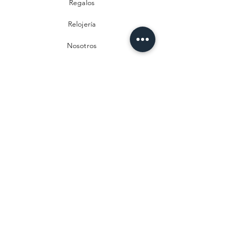
Regalos
Relojería
Nosotros
Contacto
Preguntas frecuentes
Envío y devoluciones
Política de privacidad
Métodos de pago
Aviso legal