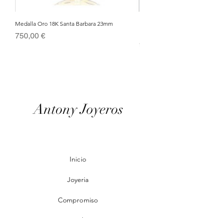
Medalla Oro 18K Santa Barbara 23mm
Nacimiento de Navidad en Cris
Metal Bañado en Oro 18k
Precio
750,00 €
Precio
95,00 €
Antony Joyeros
Inicio
Joyeria
Compromiso