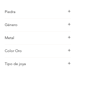
detalle en su acabado refleja un estilo 
unico, pensado para realzar cualquier 
Piedra
ocasion con distincion.
-
Género
Unisex
Metal
18K
Color Oro
Amarillo
Tipo de joya
Cristo