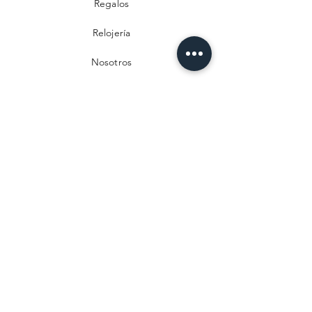
Regalos
Relojería
Nosotros
Contacto
Preguntas frecuentes
Envío y devoluciones
Política de privacidad
Métodos de pago
Aviso legal