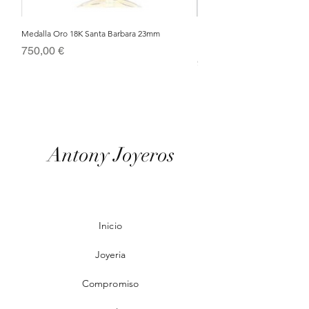
Medalla Oro 18K Santa Barbara 23mm
Nacimiento de Navidad en Cris
Metal Bañado en Oro 18k
Precio
750,00 €
Precio
95,00 €
Antony Joyeros
Inicio
Joyeria
Compromiso