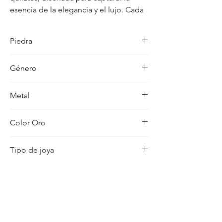
esencia de la elegancia y el lujo. Cada 
detalle en su acabado refleja un estilo 
unico, pensado para realzar cualquier 
Piedra
ocasion con distincion.
-
Género
Unisex
Metal
18K
Color Oro
Amarillo
Tipo de joya
Cristo