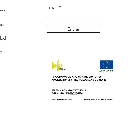
Email
tes
nes
Enviar
dad
go