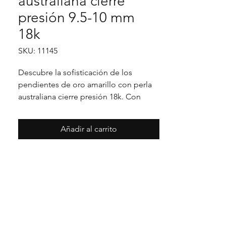
australiana cierre
presión 9.5-10 mm
18k
SKU: 11145
Descubre la sofisticación de los
pendientes de oro amarillo con perla
australiana cierre presión 18k. Con
perlas de 9.5-10 mm y un diseño
clásico, son ideales para realzar tu
Añadir al carrito
elegancia en cualquier ocasión
especial.