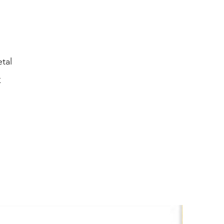
tal
K