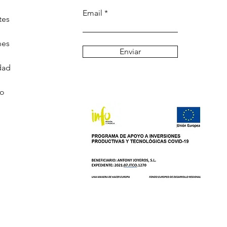
Email
tes
nes
Enviar
dad
go