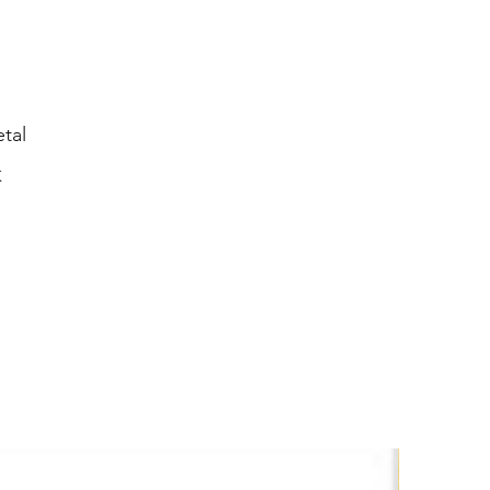
tal
K