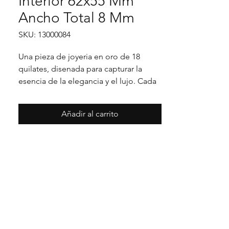
Interior 62x55 Mm
Ancho Total 8 Mm
SKU: 13000084
Una pieza de joyeria en oro de 18 
quilates, disenada para capturar la 
esencia de la elegancia y el lujo. Cada 
detalle en su acabado refleja un estilo 
unico, pensado para realzar cualquier 
Añadir al carrito
ocasion con distincion.