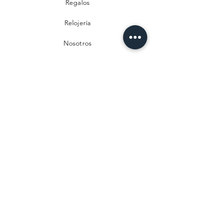
Regalos
Relojería
Nosotros
Contacto
Preguntas frecuentes
Envío y devoluciones
Política de privacidad
Métodos de pago
Aviso legal