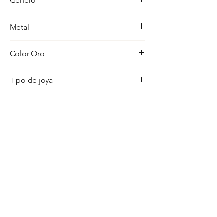
Género
Mujer
Metal
18K
Color Oro
Bicolor
Tipo de joya
Pulsera