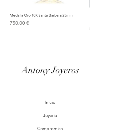
Medalla Oro 18K Santa Barbara 23mm
Nacimiento de Navidad en Cris
Metal Bañado en Oro 18k
Precio
750,00 €
Precio
95,00 €
Antony Joyeros
Inicio
Joyeria
Compromiso