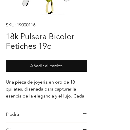
SKU: 19000116
18k Pulsera Bicolor
Fetiches 19c
Añadir al carrito
Una pieza de joyeria en oro de 18 
quilates, disenada para capturar la 
esencia de la elegancia y el lujo. Cada 
detalle en su acabado refleja un estilo 
unico, pensado para realzar cualquier 
Piedra
ocasion con distincion.
-