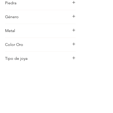
Piedra
ocasion con distincion.
-
Género
Unisex
Metal
18K
Color Oro
Amarillo
Tipo de joya
Placa