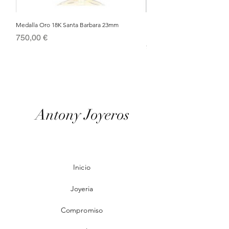
Medalla Oro 18K Santa Barbara 23mm
Nacimiento de Navidad en Cris
Metal Bañado en Oro 18k
Precio
750,00 €
Precio
95,00 €
Antony Joyeros
Inicio
Joyeria
Compromiso