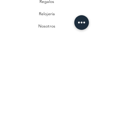
Regalos
Relojería
Nosotros
Contacto
Preguntas frecuentes
Envío y devoluciones
Política de privacidad
Métodos de pago
Aviso legal