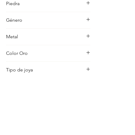
Piedra
ocasion con distincion.
-
Género
Mujer
Metal
18K
Color Oro
Amarillo
Tipo de joya
Piercing