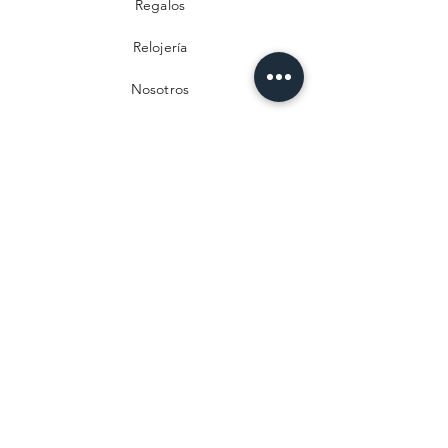
Regalos
Relojería
Nosotros
Contacto
Preguntas frecuentes
Envío y devoluciones
Política de privacidad
Métodos de pago
Aviso legal