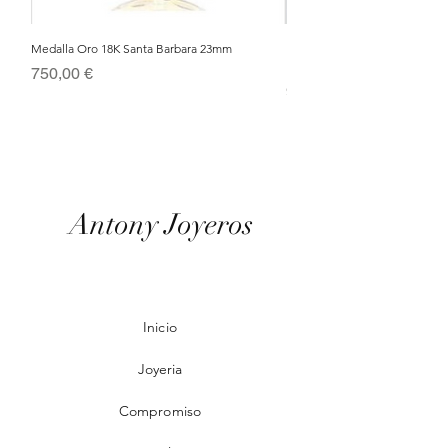
Medalla Oro 18K Santa Barbara 23mm
Nacimiento de Navidad en Cris
Metal Bañado en Oro 18k
Precio
750,00 €
Precio
95,00 €
Antony Joyeros
Inicio
Joyeria
Compromiso