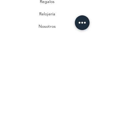
Regalos
Relojería
Nosotros
Contacto
Preguntas frecuentes
Envío y devoluciones
Política de privacidad
Métodos de pago
Aviso legal