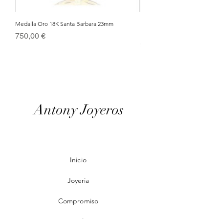
Medalla Oro 18K Santa Barbara 23mm
Nacimiento de Navidad en Cris
Metal Bañado en Oro 18k
Precio
750,00 €
Precio
95,00 €
Antony Joyeros
Inicio
Joyeria
Compromiso