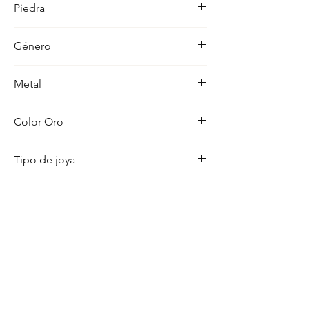
Piedra
ocasion con distincion.
-
Género
Mujer
Metal
18K
Color Oro
Blanco
Tipo de joya
Pendientes