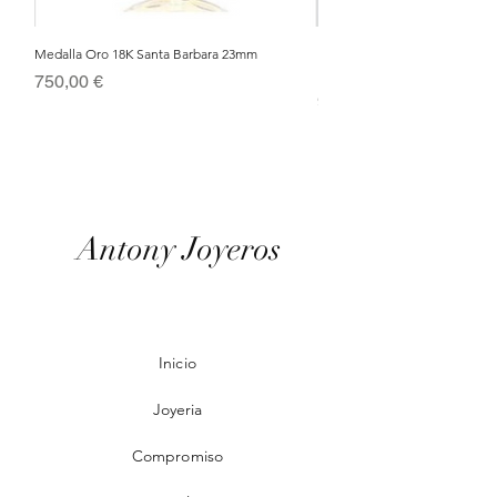
Medalla Oro 18K Santa Barbara 23mm
Nacimiento de Navidad en Cris
Metal Bañado en Oro 18k
Precio
750,00 €
Precio
95,00 €
Antony Joyeros
Inicio
Joyeria
Compromiso