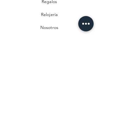
Regalos
Relojería
Nosotros
Contacto
Preguntas frecuentes
Envío y devoluciones
Política de privacidad
Métodos de pago
Aviso legal