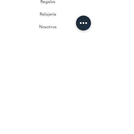
Regalos
Relojería
Nosotros
Contacto
Preguntas frecuentes
Envío y devoluciones
Política de privacidad
Métodos de pago
Aviso legal