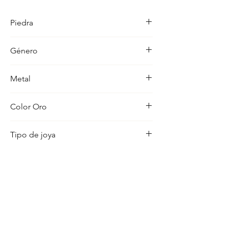
detalle en su acabado refleja un estilo 
unico, pensado para realzar cualquier 
Piedra
ocasion con distincion.
Circonitas
Género
Mujer
Metal
18K
Color Oro
Bicolor
Tipo de joya
Pendientes