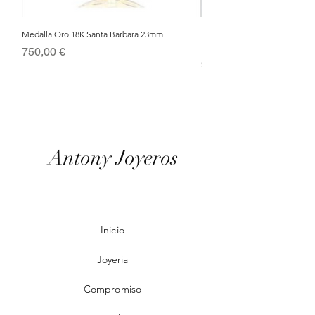
Medalla Oro 18K Santa Barbara 23mm
Nacimiento de Navidad en Cris
Metal Bañado en Oro 18k
Precio
750,00 €
Precio
95,00 €
Antony Joyeros
Inicio
Joyeria
Compromiso