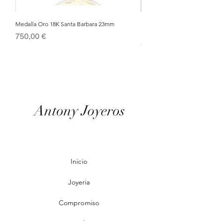
Medalla Oro 18K Santa Barbara 23mm
Nacimiento de Navidad en Cris
Metal Bañado en Oro 18k
Precio
750,00 €
Precio
95,00 €
Antony Joyeros
Inicio
Joyeria
Compromiso