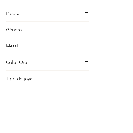
detalle en su acabado refleja un estilo 
unico, pensado para realzar cualquier 
Piedra
ocasion con distincion.
-
Género
Mujer
Metal
18K
Color Oro
Amarillo
Tipo de joya
Pendientes