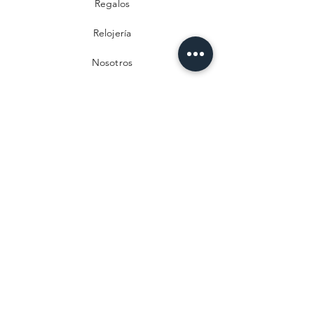
Regalos
Relojería
Nosotros
Contacto
Preguntas frecuentes
Envío y devoluciones
Política de privacidad
Métodos de pago
Aviso legal