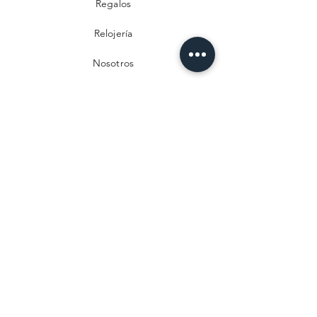
Regalos
Relojería
Nosotros
Contacto
Preguntas frecuentes
Envío y devoluciones
Política de privacidad
Métodos de pago
Aviso legal