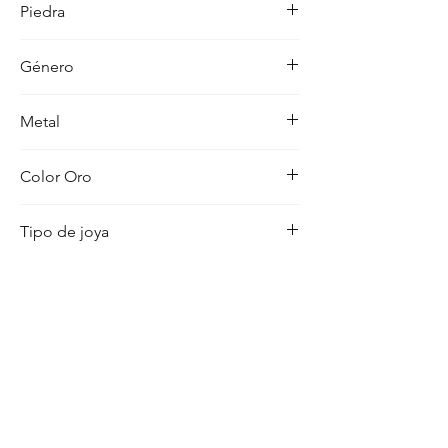
Piedra
ocasion con distincion.
Circonitas
Género
Bebe
Metal
9K
Color Oro
Amarillo
Tipo de joya
Pendientes