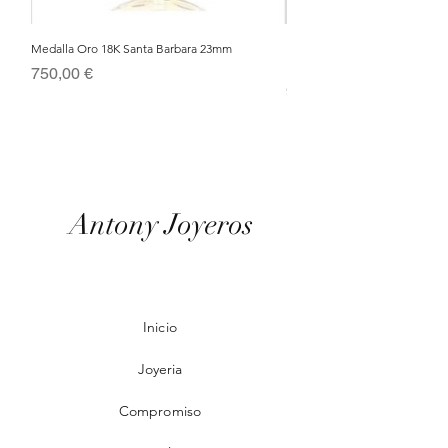
Medalla Oro 18K Santa Barbara 23mm
Nacimiento de Navidad en Cris
Metal Bañado en Oro 18k
Precio
750,00 €
Precio
95,00 €
Antony Joyeros
Inicio
Joyeria
Compromiso