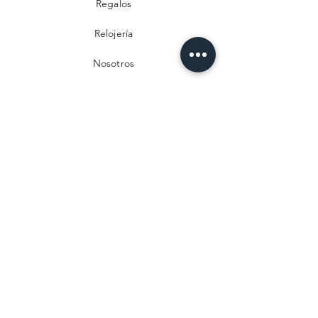
Regalos
Relojería
Nosotros
Contacto
Preguntas frecuentes
Envío y devoluciones
Política de privacidad
Métodos de pago
Aviso legal