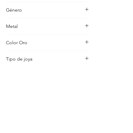
Perla
Género
Mujer
Metal
18K
Color Oro
Amarillo
Tipo de joya
Pendientes