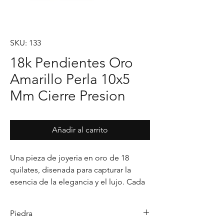
SKU: 133
18k Pendientes Oro
Amarillo Perla 10x5
Mm Cierre Presion
Añadir al carrito
Una pieza de joyeria en oro de 18 
quilates, disenada para capturar la 
esencia de la elegancia y el lujo. Cada 
detalle en su acabado refleja un estilo 
unico, pensado para realzar cualquier 
Piedra
ocasion con distincion.