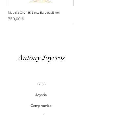
Medalla Oro 18K Santa Barbara 23mm
Nacimiento de Navidad en Cris
Metal Bañado en Oro 18k
Precio
750,00 €
Precio
95,00 €
Antony Joyeros
Inicio
Joyeria
Compromiso