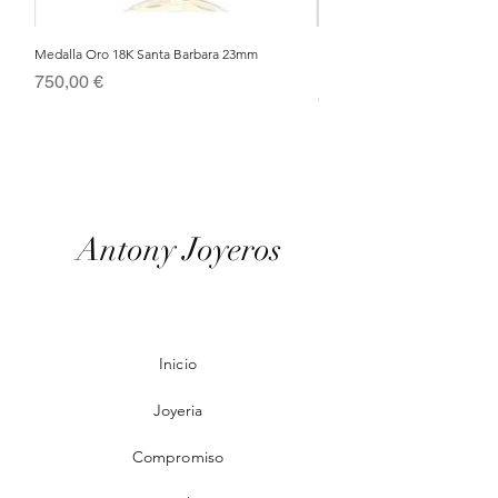
Medalla Oro 18K Santa Barbara 23mm
Nacimiento de Navidad en Cris
Metal Bañado en Oro 18k
Precio
750,00 €
Precio
95,00 €
Antony Joyeros
Inicio
Joyeria
Compromiso