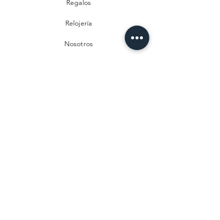
Regalos
Relojería
Nosotros
Contacto
Preguntas frecuentes
Envío y devoluciones
Política de privacidad
Métodos de pago
Aviso legal