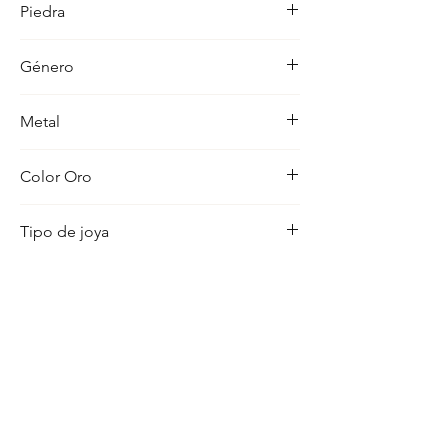
Piedra
ocasion con distincion.
Amatista
Género
Mujer
Metal
18K
Color Oro
Amarillo
Tipo de joya
Pendientes