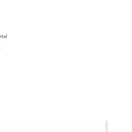
tal
K