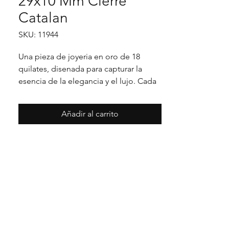
29x10 Mm Cierre
Catalan
SKU: 11944
Una pieza de joyeria en oro de 18 
quilates, disenada para capturar la 
esencia de la elegancia y el lujo. Cada 
detalle en su acabado refleja un estilo 
unico, pensado para realzar cualquier 
Añadir al carrito
ocasion con distincion.