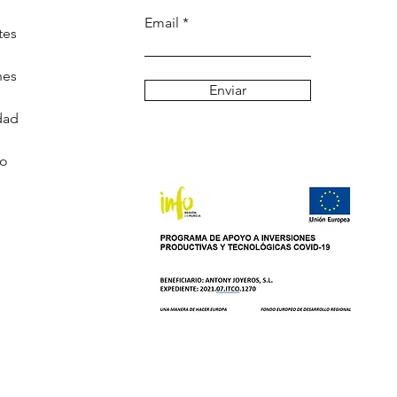
Email
tes
nes
Enviar
dad
go