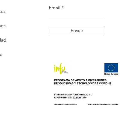
Email
tes
nes
Enviar
dad
go