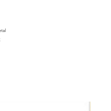
tal
K