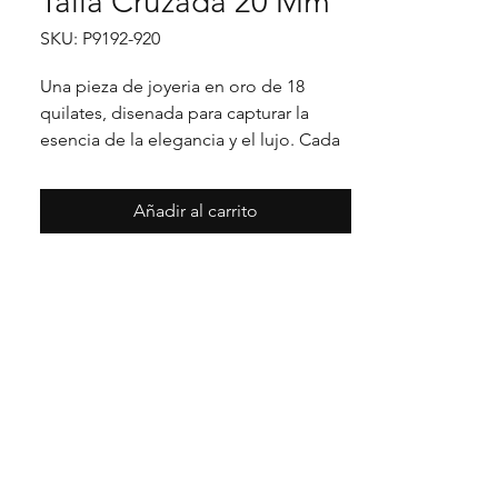
Talla Cruzada 20 Mm
SKU: P9192-920
Una pieza de joyeria en oro de 18 
quilates, disenada para capturar la 
esencia de la elegancia y el lujo. Cada 
detalle en su acabado refleja un estilo 
unico, pensado para realzar cualquier 
Añadir al carrito
ocasion con distincion.